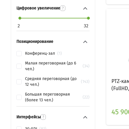
Цифровое увеличение
?
2
32
Позиционирование
Конференц-зал
1
Малая переговорная (до 6
34
чел.)
Средняя переговорная (до
PTZ-ка
143
12 чел.)
(FullHD
Большая переговорная
22
(более 13 чел.)
45 90
Интерфейсы
?
3G-SDI
81