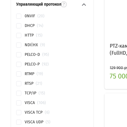
Управляющий протокол
?
0NVIF
20
DHCP
14
HTTP
15
NDI|HX
9
PTZ-ка
(FullHD,
PELCO-D
95
PELCO-P
92
129 900 р
RTMP
19
75 00
RTSP
21
TCP/IP
15
VISCA
106
VISCA TCP
6
VISCA UDP
5