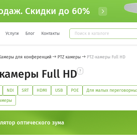
одаж. Cкидки до 60%
Услуги
Блог
Контакты
Камеры для конференций
PTZ камеры
PTZ-камеры Full HD
камеры Full HD
NDI
SRT
HDMI
USB
POE
Для малых переговорны
камеры
лятор оптического зума