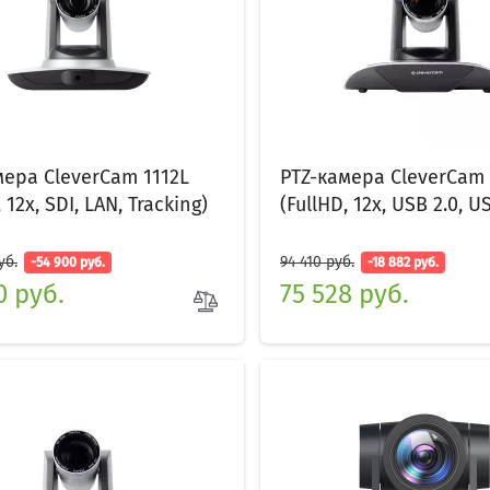
мера CleverCam 1112L
PTZ-камера CleverCam
 12x, SDI, LAN, Tracking)
(FullHD, 12x, USB 2.0, US
уб.
94 410 руб.
-54 900 руб.
-18 882 руб.
0 руб.
75 528 руб.