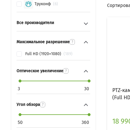
Труконф
6
Сортирова
Все производители
Максимальное разрешение
?
Full HD (1920×1080)
189
Оптическое увеличение
?
3
30
PTZ-ка
(Full HD
Угол обзора
?
18 99
50
360