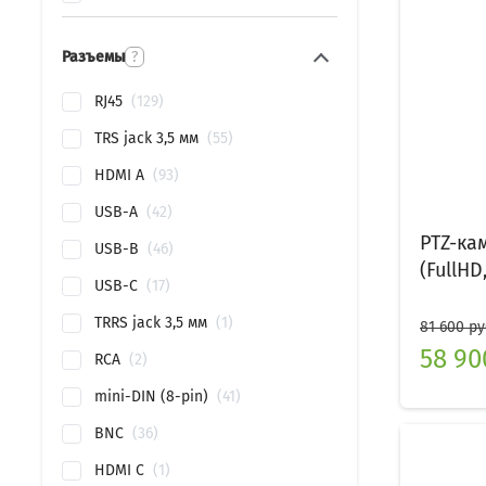
Разъемы
?
RJ45
129
TRS jack 3,5 мм
55
HDMI A
93
USB-A
42
PTZ-ка
USB-B
46
(FullHD
USB-C
17
TRRS jack 3,5 мм
1
81 600 ру
58 90
RCA
2
mini-DIN (8-pin)
41
BNC
36
HDMI C
1