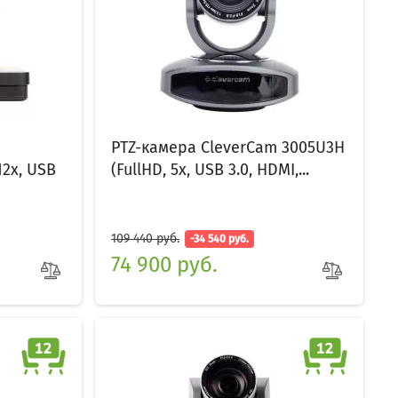
PTZ-камера CleverCam 3005U3H
12x, USB
(FullHD, 5x, USB 3.0, HDMI,...
109 440 руб.
-34 540 руб.
74 900 руб.