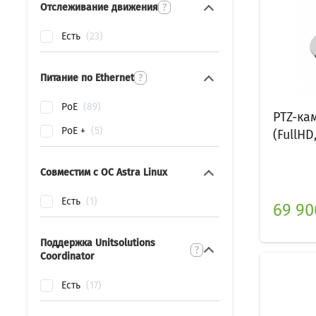
Отслеживание движения
?
Есть
23
Питание по Ethernet
?
PoE
89
PTZ-ка
PoE +
5
(FullHD,
Совместим с ОС Astra Linux
Есть
1
69 90
Поддержка Unitsolutions
?
Coordinator
Есть
17