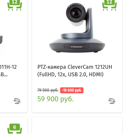
011H-12
PTZ-камера CleverCam 1212UH
B...
(FullHD, 12x, USB 2.0, HDMI)
79 500 руб.
-19 600 руб.
59 900 руб.