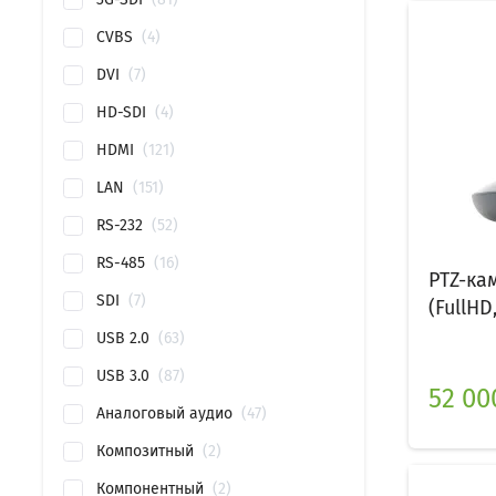
CVBS
4
DVI
7
HD-SDI
4
HDMI
121
LAN
151
RS-232
52
RS-485
16
PTZ-ка
SDI
7
(FullHD
USB 2.0
63
USB 3.0
87
52 00
Аналоговый аудио
47
Композитный
2
Компонентный
2