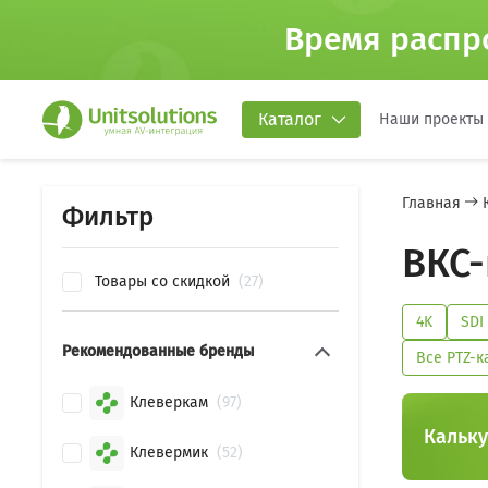
Время распр
Каталог
Наши проекты
Главная
Фильтр
ВКС-
Товары со скидкой
27
4K
SDI
Рекомендованные бренды
Все PTZ-
Клеверкам
97
Кальку
Клевермик
52