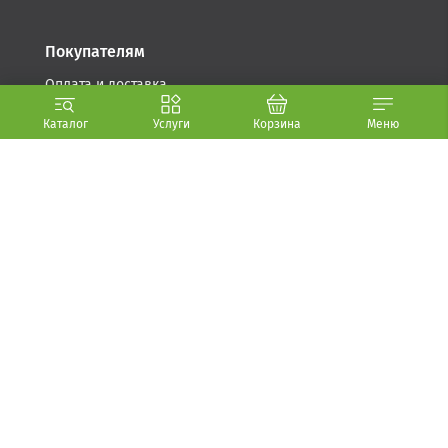
Покупателям
Оплата и доставка
Возврат товара
Каталог
Услуги
Корзина
Меню
Гарантия
Компания
Стать партнером
О компании (.PDF, 5.6 МБ)
Условия использования
Политика обработки персональных данных
Контакты
+7 812 241-16-22
sales@unitsolutions.ru