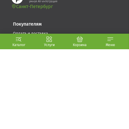
Санкт-Петербург
Покупателям
Оплата и доставка
Возврат товара
Каталог
Услуги
Корзина
Меню
Гарантия
Компания
Стать партнером
О компании (.PDF, 5.6 МБ)
Условия использования
Политика обработки персональных данных
Контакты
+7 812 241-16-22