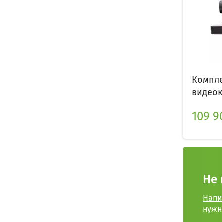
Компле
видеок
109 9
Не 
Напи
нужн