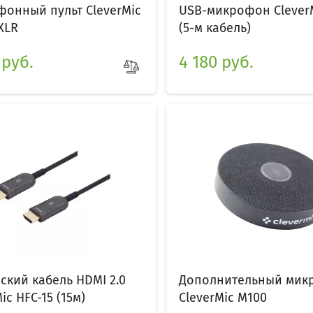
онный пульт CleverMic
USB-микрофон CleverM
XLR
(5-м кабель)
 руб.
4 180 руб.
ский кабель HDMI 2.0
Дополнительный мик
ic HFC-15 (15м)
CleverMic M100