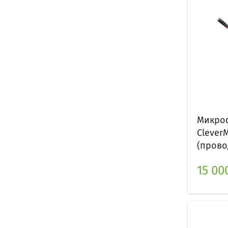
Микроф
Clever
(прово
15 00