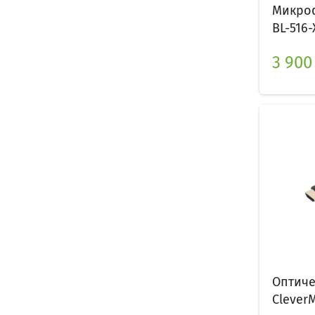
Микроф
BL-516-
3 900
Оптиче
CleverM