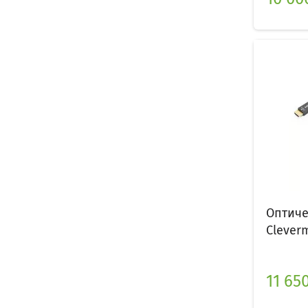
Оптиче
Cleverm
11 65