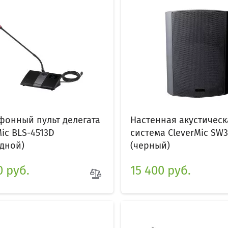
онный пульт делегата
Настенная акустическ
Mic BLS-4513D
система CleverMic SW
дной)
(черный)
0 руб.
15 400 руб.