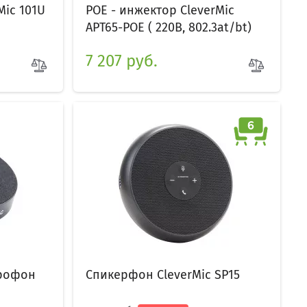
ic 101U
POE - инжектор CleverMic
APT65-POE ( 220В, 802.3at/bt)
7 207 руб.
рофон
Спикерфон CleverMic SP15