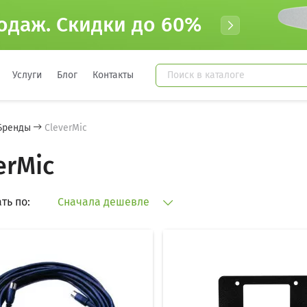
одаж. Cкидки до 60%
Услуги
Блог
Контакты
Бренды
CleverMic
erMic
ть по:
Сначала дешевле