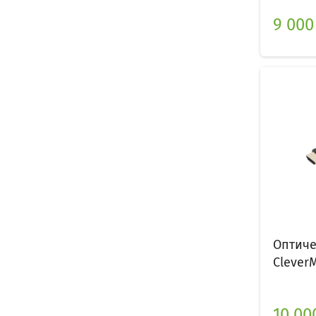
9 000
Оптиче
CleverM
10 00