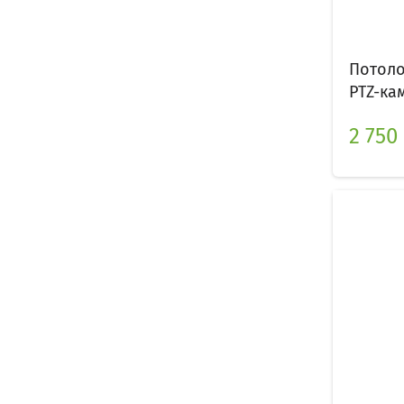
Потоло
PTZ-ка
2 750