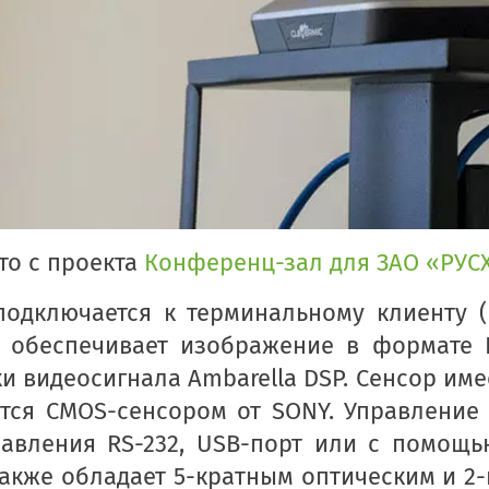
то с проекта
Конференц-зал для ЗАО «РУС
подключается к терминальному клиенту (
и обеспечивает изображение в формате F
и видеосигнала Ambarella DSP. Сенсор имее
ется CMOS-сенсором от SONY. Управление
равления RS-232, USB-порт или с помощь
акже обладает 5-кратным оптическим и 2