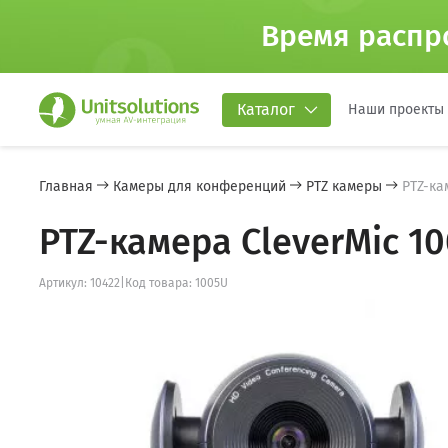
Время распр
Каталог
Наши проекты
Главная
Камеры для конференций
PTZ камеры
PTZ-ка
PTZ-камера CleverMic 100
Артикул: 10422
|
Код товара: 1005U