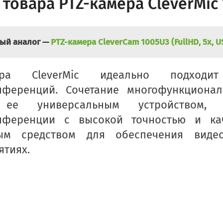
товара PTZ-камера CleverMic 1
ый аналог —
PTZ-камера CleverCam 1005U3 (FullHD, 5x, U
мера CleverMic идеально подход
нференций. Сочетание многофункционал
 ее универсальным устройством, 
нференции с высокой точностью и кач
ым средством для обеспечения виде
ятиях.