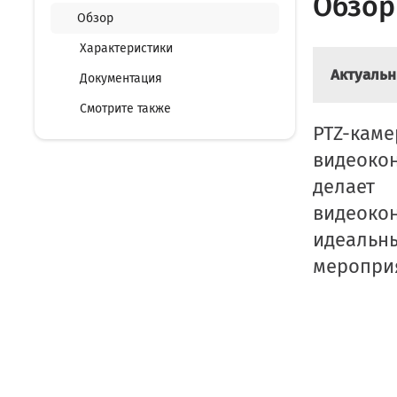
Обзор 
Обзор
Характеристики
Актуальн
Документация
Смотрите также
PTZ-ка
видеоко
делает
видеоко
идеальн
меропри