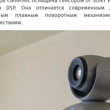
ра CleverMic оснащена сенсором от SONY 
la DSP. Она отличается современным 
ьным плавным поворотным механизм
ествами.