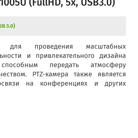
005U (FullHD, 5x, USB3.0)
SB 3.0)
ит для проведения масштабных
ьности и привлекательного дизайна
способным передать атмосферу
еством. PTZ-камера также является
освязи на конференциях и других