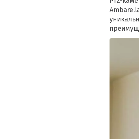
PTZ-каме
Ambarel
уникал
преимущ