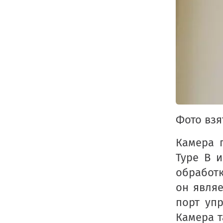
Фото взя
Камера 
Type B 
обработк
он явля
порт уп
Камера т