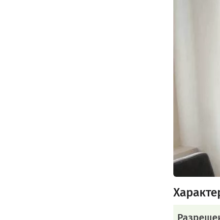
Характе
Разреше