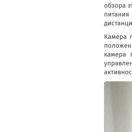
обзора э
питания
дистанци
Камера п
положен
камера 
управле
активнос