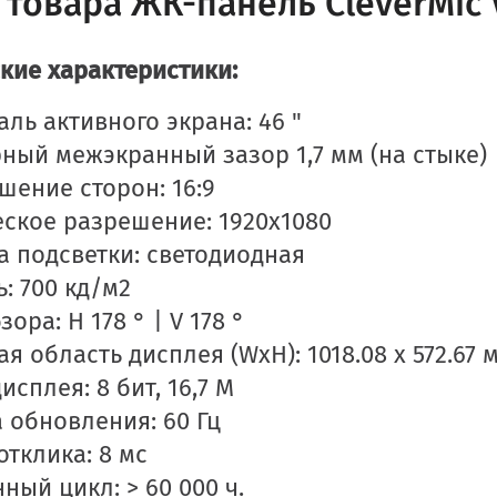
товара ЖК-панель CleverMic V
кие характеристики:
аль активного экрана: 46 "
ный межэкранный зазор 1,7 мм (на стыке)
шение сторон: 16:9
ское разрешение: 1920x1080
а подсветки: светодиодная
ь: 700 кд/м2
зора: H 178 ° | V 178 °
я область дисплея (WxH): 1018.08 х 572.67 
исплея: 8 бит, 16,7 М
а обновления: 60 Гц
отклика: 8 мс
ный цикл: > 60 000 ч.