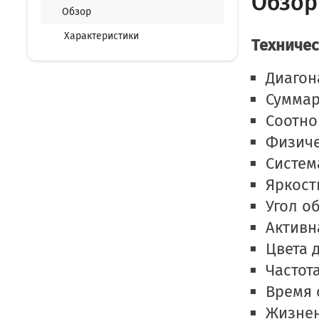
Обзор 
Обзор
Характеристики
Техничес
Диагон
Суммар
Соотно
Физиче
Систем
Яркост
Угол об
Активна
Цвета д
Частот
Время 
Жизнен