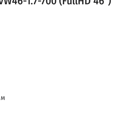
W46-1.7-700 (FullHD 46")
мм