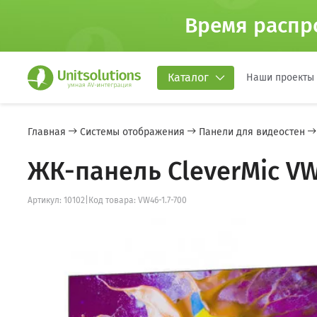
Время распр
Каталог
Наши проекты
Главная
Системы отображения
Панели для видеостен
ЖК-панель CleverMic VW4
Артикул: 10102
|
Код товара: VW46-1.7-700