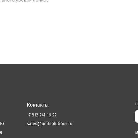
Контакты
Н
+7 812 241-16-22
Б)
sales@unitsolutions.ru
я
М