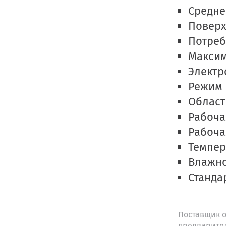
Средне
Поверх
Потреб
Максим
Электр
Режим р
Област
Рабоча
Рабоча
Темпер
Влажно
Станда
Поставщик о
предварите